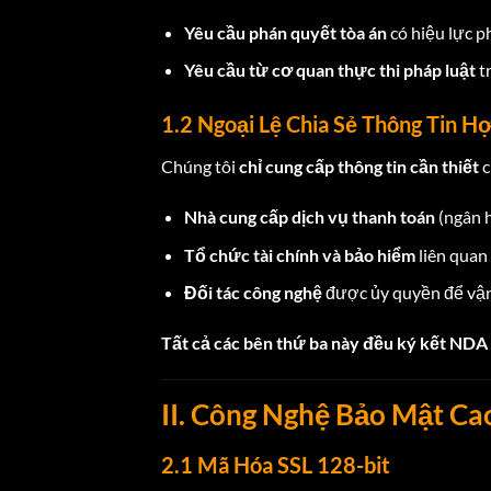
Yêu cầu phán quyết tòa án
có hiệu lực p
Yêu cầu từ cơ quan thực thi pháp luật
tr
1.2 Ngoại Lệ Chia Sẻ Thông Tin H
Chúng tôi
chỉ cung cấp thông tin cần thiết
c
Nhà cung cấp dịch vụ thanh toán
(ngân h
Tổ chức tài chính và bảo hiểm
liên quan
Đối tác công nghệ
được ủy quyền để vận 
Tất cả các bên thứ ba này đều ký kết NDA
II. Công Nghệ Bảo Mật Ca
2.1 Mã Hóa SSL 128-bit