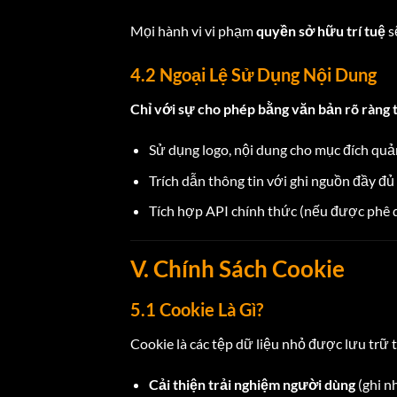
Mọi hành vi vi phạm
quyền sở hữu trí tuệ
s
4.2 Ngoại Lệ Sử Dụng Nội Dung
Chỉ với sự cho phép bằng văn bản rõ ràng
Sử dụng logo, nội dung cho mục đích qu
Trích dẫn thông tin với ghi nguồn đầy đủ
Tích hợp API chính thức (nếu được phê 
V. Chính Sách Cookie
5.1 Cookie Là Gì?
Cookie là các tệp dữ liệu nhỏ được lưu trữ t
Cải thiện trải nghiệm người dùng
(ghi n