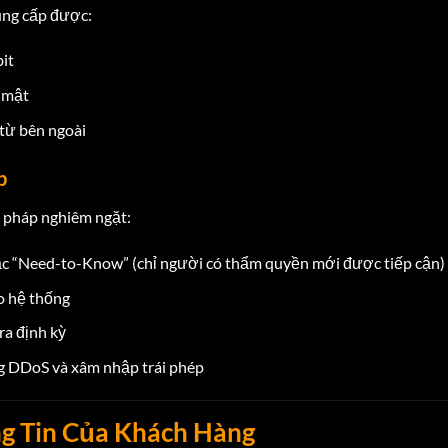
ung cấp được:
it
t mật
từ bên ngoài
p
 pháp nghiêm ngặt:
c “Need-to-Know” (chỉ người có thẩm quyền mới được tiếp cận)
o hệ thống
ra định kỳ
g DDoS và xâm nhập trái phép
ng Tin Của Khách Hàng