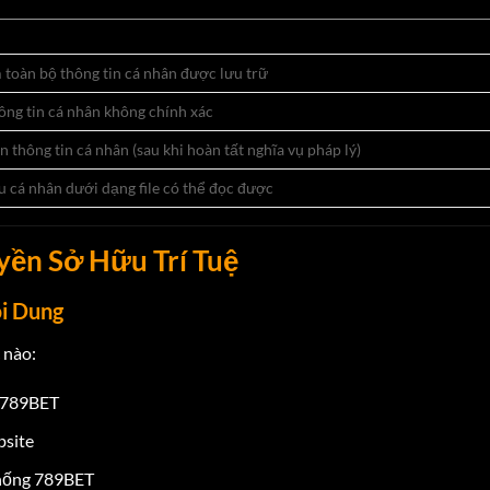
 toàn bộ thông tin cá nhân được lưu trữ
ông tin cá nhân không chính xác
n thông tin cá nhân (sau khi hoàn tất nghĩa vụ pháp lý)
u cá nhân dưới dạng file có thể đọc được
yền Sở Hữu Trí Tuệ
i Dung
 nào:
g 789BET
bsite
thống 789BET