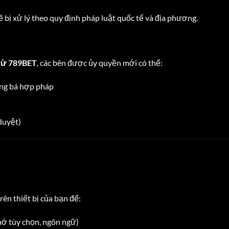
ẽ bị xử lý theo quy định pháp luật quốc tế và địa phương.
 từ 789BET
, các bên được ủy quyền mới có thể:
ảng bá hợp pháp
duyệt)
rên thiết bị của bạn để:
hớ tùy chọn, ngôn ngữ)