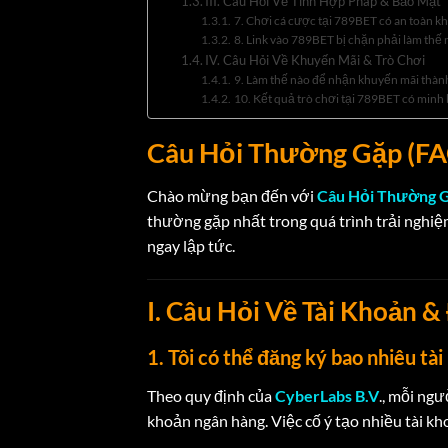
III. Câu Hỏi Về Tính Hợp Pháp & Bảo Mật
7. Chơi cá cược tại 789BET có an toàn k
8. Link vào 789BET bị chặn phải làm thế 
IV. Câu Hỏi Về Khuyến Mãi & Trò Chơi
9. Làm thế nào để nhận khuyến mãi thàn
10. Kết quả trò chơi tại 789BET có minh
Câu Hỏi Thường Gặp (FA
Chào mừng bạn đến với
Câu Hỏi Thường 
thường gặp nhất trong quá trình trải nghiệm
ngay lập tức.
I. Câu Hỏi Về Tài Khoản &
1. Tôi có thể đăng ký bao nhiêu tà
Theo quy định của
CyberLabs B.V
., mỗi ng
khoản ngân hàng. Việc cố ý tạo nhiều tài kh