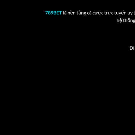
789BET
là nền tảng cá cược trực tuyến uy tí
hệ thống
Đị