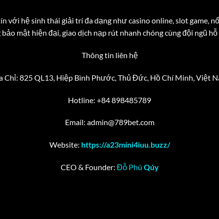
n với hệ sinh thái giải trí đa dạng như casino online, slot game, 
 bảo mật hiện đại, giao dịch nạp rút nhanh chóng cùng đội ngũ hỗ 
Thông tin liên hệ
a Chỉ: 825 QL13, Hiệp Bình Phước, Thủ Đức, Hồ Chí Minh, Việt 
Hotline: +84 898485789
Email:
admin@789bet.com
Website:
https://a23mini4iuu.buzz/
CEO & Founder:
Đỗ Phú
Qúy