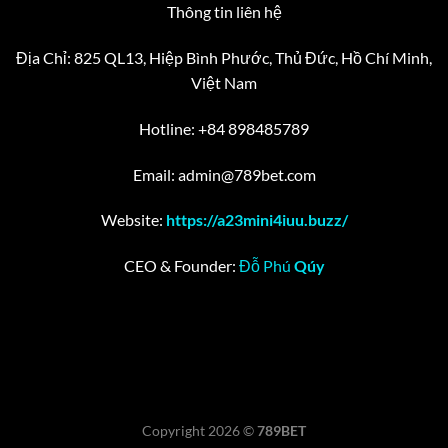
Thông tin liên hệ
Địa Chỉ: 825 QL13, Hiệp Bình Phước, Thủ Đức, Hồ Chí Minh,
Việt Nam
Hotline: +84 898485789
Email:
admin@789bet.com
Website:
https://a23mini4iuu.buzz/
CEO & Founder:
Đỗ Phú
Qúy
Copyright 2026 ©
789BET