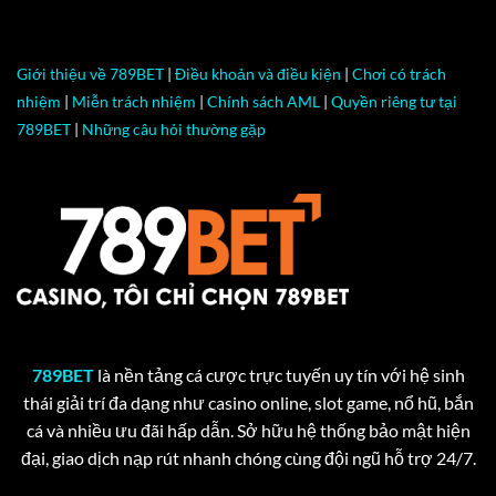
Giới thiệu về 789BET
|
Điều khoản và điều kiện
|
Chơi có trách
nhiệm
|
Miễn trách nhiệm
|
Chính sách AML
|
Quyền riêng tư tại
789BET
|
Những câu hỏi thường gặp
789BET
là nền tảng cá cược trực tuyến uy tín với hệ sinh
thái giải trí đa dạng như casino online, slot game, nổ hũ, bắn
cá và nhiều ưu đãi hấp dẫn. Sở hữu hệ thống bảo mật hiện
đại, giao dịch nạp rút nhanh chóng cùng đội ngũ hỗ trợ 24/7.