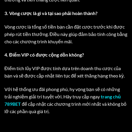
3. Vòng cược là gì và tại sao phải hoàn thành?
Vòng cược là tổng số tiền bạn cần đặt cược trước khi được
phép rút tiền thưởng. Điều này giúp đảm bảo tính công bằng
cho các chương trình khuyến mãi.
4. Điểm VIP có được cộng dồn không?
Điểm tích lũy VIP được tính dựa trên doanh thu cược của
bạn và sẽ được cập nhật liên tục để xét thăng hạng theo kỳ.
Với hệ thống ưu đãi phong phú, hy vọng bạn sẽ có những
trải nghiệm giải trí tuyệt vời. Hãy truy cập ngay
trang chủ
789BET
để cập nhật các chương trình mới nhất và không bỏ
lỡ các phần quà giá trị.