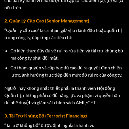
cho bất kỳ hành vi nào được đề cập tại các điểm (a), (b) và (c)
nêu trên.
2. Quản Lý Cấp Cao (Senior Management)
“Quản lý cấp cao” là cá nhân giữ vị trí lãnh đạo hoặc quản trị
trong công ty, đáp ứng các tiêu chí:
Có kiến thức đầy đủ về rủi ro rửa tiền và tài trợ khủng bố
mà công ty phải đối mặt.
Có thẩm quyền và cấp bậc đủ cao để ra quyết định chiến
lược, ảnh hưởng trực tiếp đến mức độ rủi ro của công ty.
Người này không nhất thiết phải là thành viên Hội đồng
Quản trị, nhưng phải có đủ năng lực và phạm vi quyền hạn
để phê duyệt và giám sát chính sách AML/CFT.
3. Tài Trợ Khủng Bố (Terrorist Financing)
“Tài trợ khủng bố” được định nghĩa là hành vi: